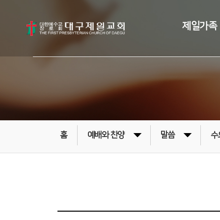
제일가족
홈
예배와 찬양
말씀
수