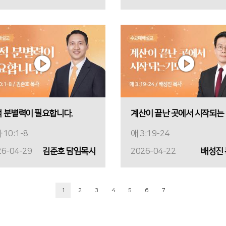
 분별력이 필요합니다.
계
 10:1-8
애 3:19-24
26-04-29
김준호 담임목사
2026-04-22
배성진
1
2
3
4
5
6
7