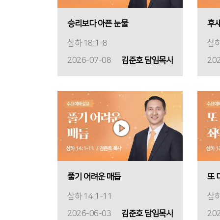
승리보다 아픈 눈물
후새
삼하 18:1-8
삼하
2026-07-08
김준호 담임목사
20
풀기 어려운 매듭
또 
삼하 14:1-11
삼하
2026-06-03
김준호 담임목사
20