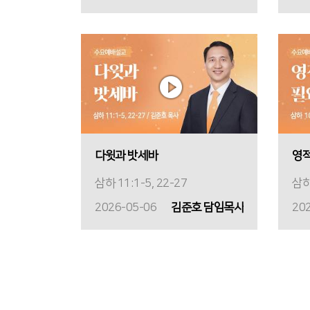
다윗과 밧세바
영적
삼하 11:1-5, 22-27
삼하
2026-05-06
김준호 담임목사
20