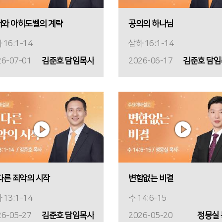
와 아히도벨의 계략
공의의 하나님
 16:1-14
삼하 16:1-14
26-07-01
김준호 담임목사
2026-06-17
김준호 담임
다른 죄악의 시작
변함없는 비결
 13:1-14
수 14:6-15
26-05-27
김준호 담임목사
2026-05-20
정몽실