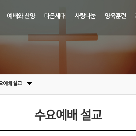
예배와 찬양
다음세대
사랑나눔
양육훈련
요예배 설교
수요예배 설교