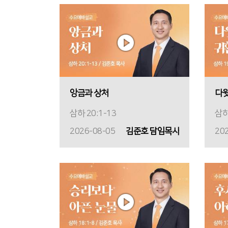
앙금과 상처
다윗
삼하 20:1-13
삼하
2026-08-05
김준호 담임목사
20