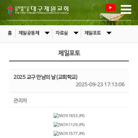
인터넷생방송
홈
제일공동체
자료실
제일포토
제일포토
2025 교구 만남의 날 (교회학교)
2025-09-23 17:13:06
관리자