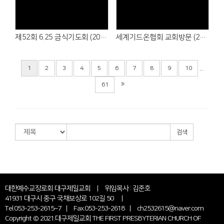
제52회 6.25 금식기도회 (2026. 6.21)
세계기드온협회 교회방문 (2026. 6.21)
...
1
2
3
4
5
6
7
8
9
10
61
검색
대한예수교장로회 대구제일교회 | 위임목사 : 김준호
41931 대구시 중구 국채보상로 102길 50 |
Tel.053-253-2615~7 | Fax.053-253-2618 | ch2532615@naver.com
Copyright © 2021.대구제일교회 THE FIRST PRESBYTERIAN CHURCH OF