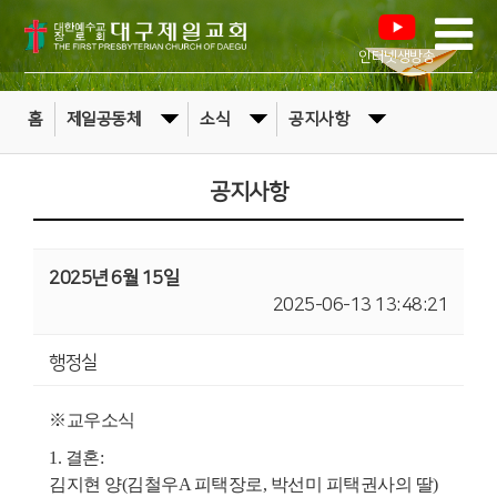
인터넷생방송
홈
제일공동체
소식
공지사항
공지사항
2025년 6월 15일
2025-06-13 13:48:21
행정실
※교우소식
1. 결혼:
김지현 양(김철우A 피택장로, 박선미 피택권사의 딸)