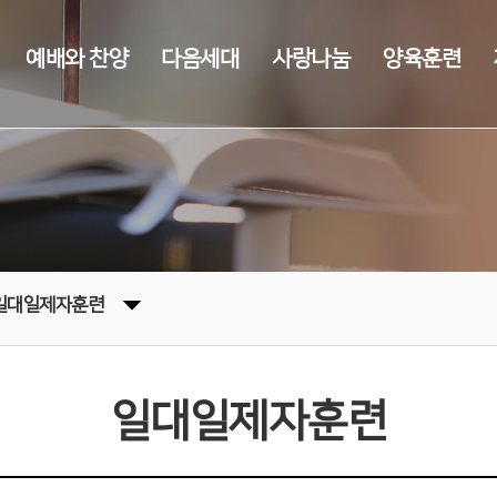
예배와 찬양
다음세대
사랑나눔
양육훈련
일대일제자훈련
일대일제자훈련