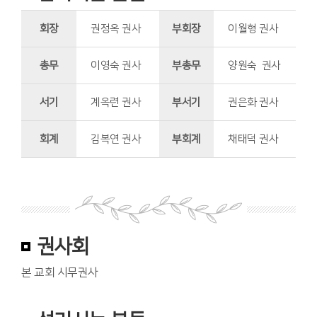
회장
권정옥 권사
부회장
이월형 권사
총무
이영숙 권사
부총무
양원숙 권사
서기
계옥련 권사
부서기
권은화 권사
회계
김복연 권사
부회계
채태덕 권사
권사회
본 교회 시무권사