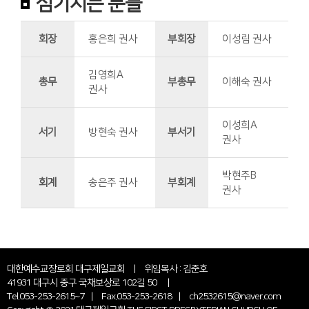
섬기시는 분들
회장
홍은희 권사
부회장
이성림 권사
김영희A
총무
부총무
이해숙 권사
권사
이성희A
서기
방현숙 권사
부서기
권사
박현주B
회계
송은주 권사
부회계
권사
대한예수교장로회 대구제일교회 | 위임목사 : 김준호
41931 대구시 중구 국채보상로 102길 50 |
Tel.053-253-2615~7 | Fax.053-253-2618 | ch2532615@naver.com