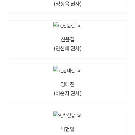
(정정옥 권사)
신윤길
(민신애 권사)
임태진
(허순자 권사)
박헌달