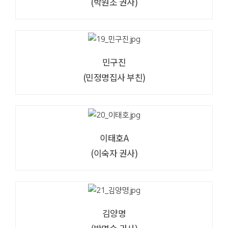
(박원조 권사)
민구진
(민정명집사 부친)
이태호A
(이숙자 권사)
김양명