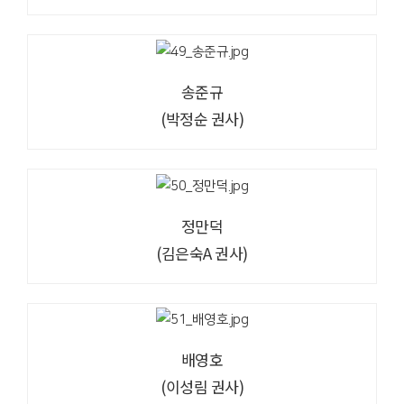
송준규
(박정순 권사)
정만덕
(김은숙A 권사)
배영호
(이성림 권사)