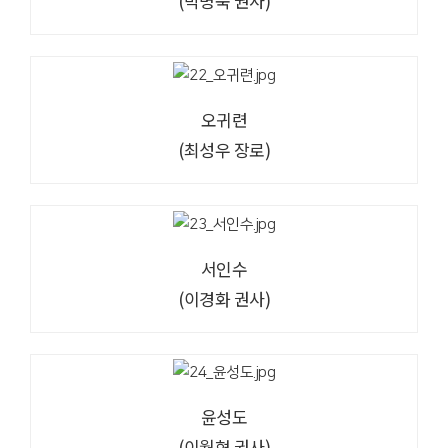
(박명숙 권사)
오귀련
(최성우 장로)
서인수
(이경화 권사)
윤성도
(이월형 권사)