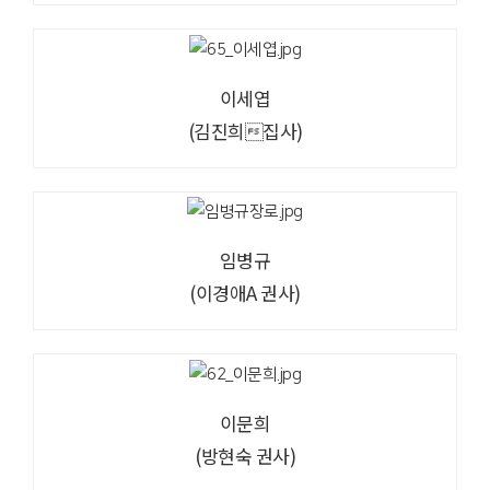
이세엽
(김진희집사)
임병규
(이경애A 권사)
이문희
(방현숙 권사)