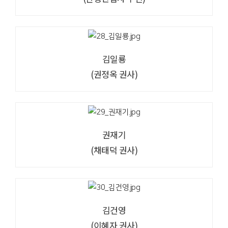
김일룡
(권정옥 권사)
권재기
(채태덕 권사)
김건영
(이혜자 권사)