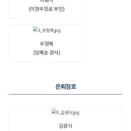
(이현우장로 부친)
우정복
(임혜순 권사)
은퇴장로
김광식