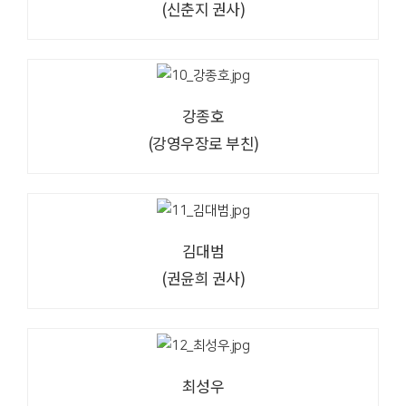
(신춘지 권사)
강종호
(강영우장로 부친)
김대범
(권윤희 권사)
최성우