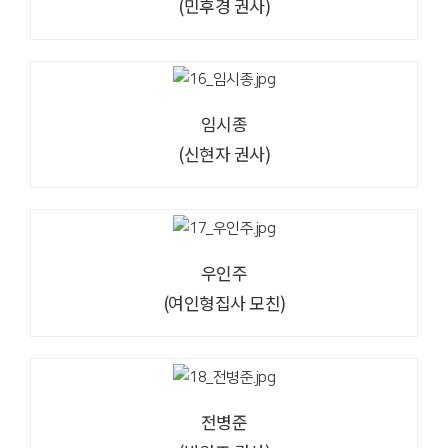
(민후경 권사)
임시종
(신현자 권사)
우인주
(여인형집사 모친)
전병준