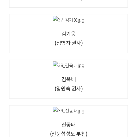
김기웅
(정명자 권사)
김옥배
(양원숙 권사)
신동태
(신문섭성도 부친)