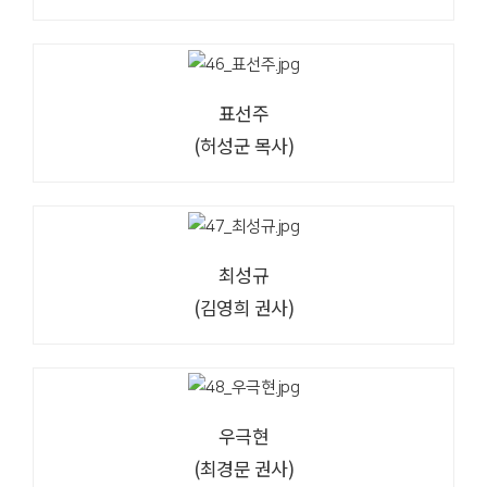
표선주
(허성군 목사)
최성규
(김영희 권사)
우극현
(최경문 권사)