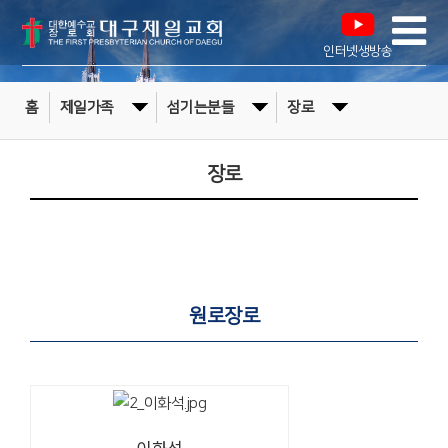
인터넷생방송
홈
제일가족
섬기는분들
장로
장로
원로장로
이화석