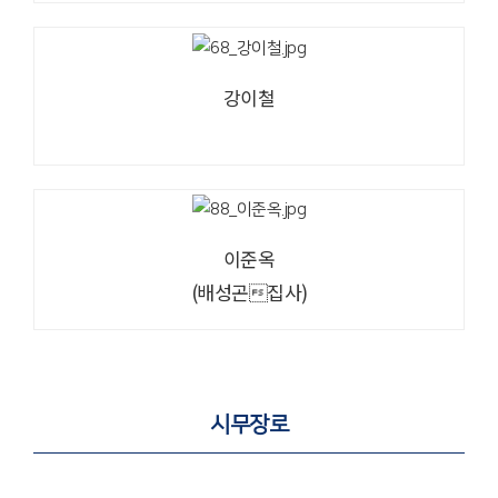
강이철
이준옥
(배성곤집사)
시무장로