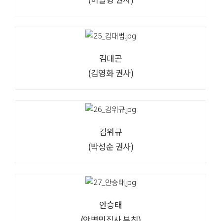
김대곤
(김영화 권사)
김위규
(박성순 권사)
안승태
(안병민집사 부친)