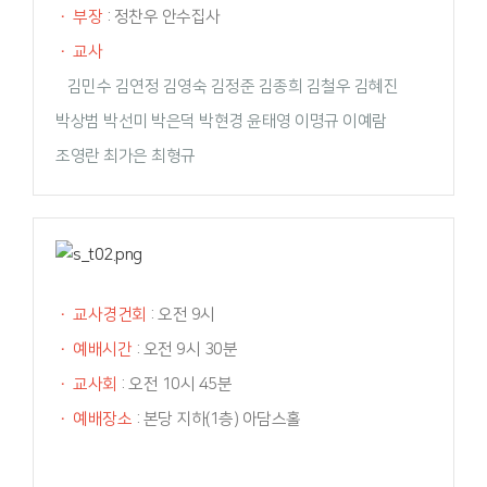
·
부장
: 정찬우 안수집사
·
교사
김민수 김연정 김영숙 김정준 김종희 김철우 김혜진
박상범 박선미 박은덕 박현경 윤태영 이명규 이예람
조영란 최가은 최형규
·
교사경건회
: 오전 9시
·
예배시간
: 오전 9시 30분
·
교사회
: 오전 10시 45분
·
예배장소
: 본당 지하(1층) 아담스홀