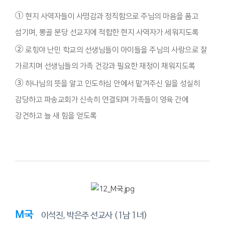
①
현지 사역자들이 사명감과 정직함으로 주님의 마음을 품고
섬기며, 뽕골 분당 선교지에 적합한 현지 사역자가 세워지도록
②
로힝야 난민 학교의 선생님들이 아이들을 주님의 사랑으로 잘
가르치며 선생님들의 가족 건강과 필요한 재정이 채워지도록
③
하나님의 뜻을 알고 인도하심 안에서 맡겨주신 일을 성실히
감당하고 파송교회가 신속히 연결되며 가족들이 영육 간에
강건하고 늘 새 힘을 얻도록
M국
이석진, 박은주 선교사 (1남 1녀)