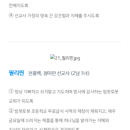
전해지도록
④
선교사 가정의 영육 간 강건함과 지혜를 주시도록
필리핀
천홍백, 정미란 선교사 (2남 1녀)
①
항상 기뻐하고 쉬지말고 기도하며 범사에 감사하는 빔못토봇
교회가 되도록
②
빔못토봇 초등학교 무료급식 사역의 재정이 채워지고, 매주
금요일에 드려지는 채플을 통해 하나님을 알아가는 지혜와
지식이 자라가고, 신체적으로 건강하도록