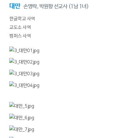
대만
손명락, 박원향 선교사 (1남 1녀)
한글학교 사역
교도소 사역
캠퍼스 사역