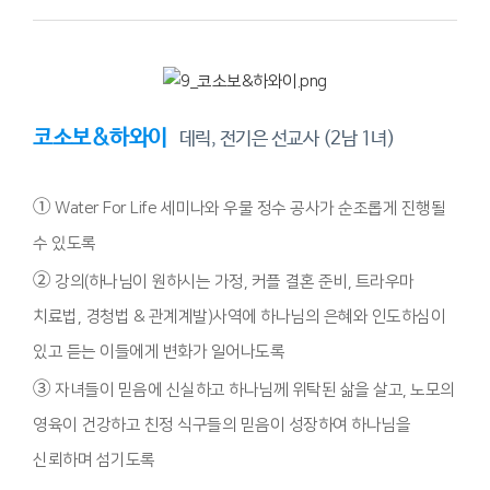
코소보&하와이
데릭, 전기은 선교사 (2남 1녀)
①
Water For Life 세미나와 우물 정수 공사가 순조롭게 진행될
수 있도록
②
강의(하나님이 원하시는 가정, 커플 결혼 준비, 트라우마
치료법, 경청법 & 관계계발)사역에 하나님의 은혜와 인도하심이
있고 듣는 이들에게 변화가 일어나도록
③
자녀들이 믿음에 신실하고 하나님께 위탁된 삶을 살고, 노모의
영육이 건강하고 친정 식구들의 믿음이 성장하여 하나님을
신뢰하며 섬기도록