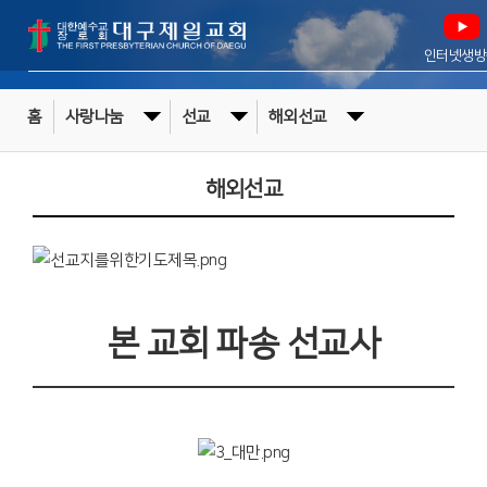
인터넷생방
홈
사랑나눔
선교
해외선교
해외선교
본 교회 파송 선교사