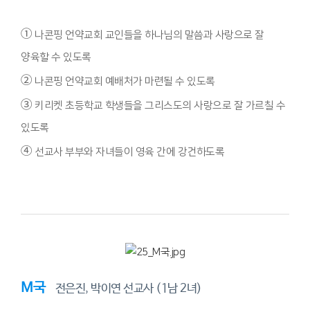
①
나콘핑 언약교회 교인들을 하나님의 말씀과 사랑으로 잘
양육할 수 있도록
②
나콘핑 언약교회 예배처가 마련될 수 있도록
③
키리켓 초등학교 학생들을 그리스도의 사랑으로 잘 가르칠 수
있도록
④
선교사 부부와 자녀들이 영육 간에 강건하도록
M국
전은진, 박이연 선교사 (1남 2녀)