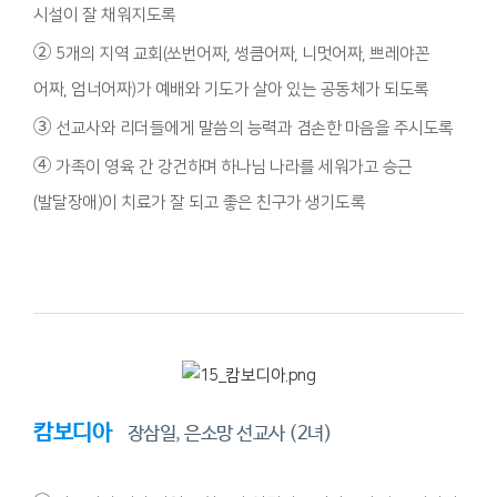
시설이 잘 채워지도록
②
5개의 지역 교회(쏘번어짜, 썽큼어짜, 니멋어짜, 쁘레야꼰
어짜, 엄너어짜)가 예배와 기도가 살아 있는 공동체가 되도록
③
선교사와 리더들에게 말씀의 능력과 겸손한 마음을 주시도록
④
가족이 영육 간 강건하며 하나님 나라를 세워가고 승근
(발달장애)이 치료가 잘 되고 좋은 친구가 생기도록
캄보디아
장삼일, 은소망 선교사 (2녀)