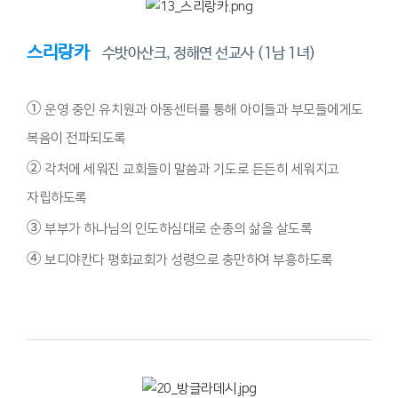
스리랑카
수밧아산크, 정해연 선교사 (1남 1녀)
①
운영 중인 유치원과 아동센터를 통해 아이들과 부모들에게도
복음이 전파되도록
②
각처에 세워진 교회들이 말씀과 기도로 든든히 세워지고
자립하도록
③
부부가 하나님의 인도하심대로 순종의 삶을 살도록
④
보디야칸다 평화교회가 성령으로 충만하여 부흥하도록