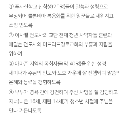
①
푸사신학교 신학생(25명)들이 말씀과 성령으로
무장되어 콜롬비아 복음화를 위한 일꾼들로 세워지고
쓰임 받도록
②
이사벨 전도사의 교단 전체 청년 사역자들 훈련과
에딜손 전도사의 마드리드장로교회의 부흥과 자립을
위하여
③
아마존 지역의 목회자들(약 40명)을 위한 성경
세미나가 주님의 인도와 보호 가운데 잘 진행되며 말씀의
은혜와 능력을 경험하도록
④
부부가 영육 간에 강건하며 주신 사명을 잘 감당하고
자녀(나은 16세, 재원 14세)가 청소년 시절에 주님을
만나 거듭나도록