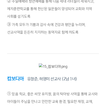
②
주일예배와 청년예배를 통해 다음 세대 리더들이 세워지고,
제자훈련학교를 통해 헌신된 일꾼들이 양성되어 교회와 지역
사회를 섬기도록
③
가족 모두가 기쁨과 감사 속에 건강과 평안을 누리며,
선교사역을 든든히 지지하는 동역자로 함께 하도록
캄보디아
유창준, 허영미 선교사 (2남 1녀)
①
믿음 학교, 좋은 씨앗 유치원, 꿈의 탁아방 사역을 통해 교사와
아이들이 주님을 만나고 안전한 교육 환경, 필요한 재정, 교재,